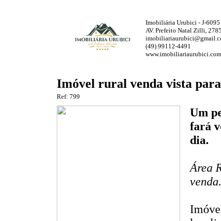
Imobiliária Urubici - J-6095
AV. Prefeito Natal Zilli, 27
imobiliariaurubici@gmail.
(49) 99112-4491
www.imobiliariaurubici.com
Imóvel rural venda vista par
Ref: 799
Um pe
fará v
dia.
Área R
venda.
Imóvel