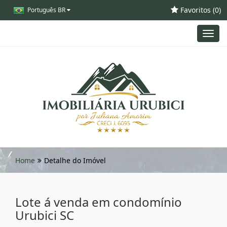
Favoritos (
0
)
Português BR
Toggl
navig
Home
Detalhe do Imóvel
Lote á venda em condomínio
Urubici SC