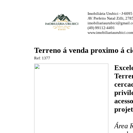
Imobiliária Urubici - J-6095
AV. Prefeito Natal Zilli, 27
imobiliariaurubici@gmail.
(49) 99112-4491
www.imobiliariaurubici.com
Terreno á venda proximo á ci
Ref: 1377
Excel
Terre
cerca
privil
acesso
projet
Área R