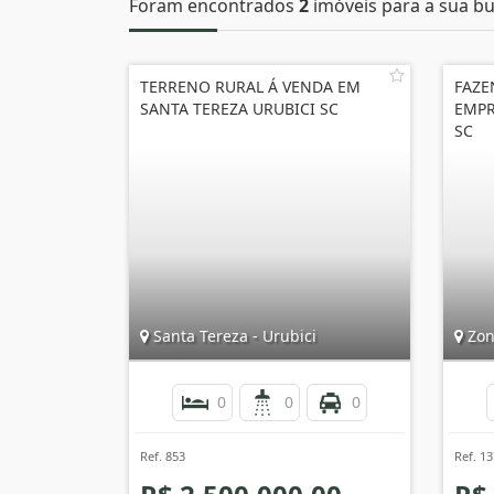
Foram encontrados
2
imóveis para a sua bu
TERRENO RURAL Á VENDA EM
FAZE
SANTA TEREZA URUBICI SC
EMPR
SC
Santa Tereza - Urubici
Zona
0
0
0
Ref. 853
Ref. 1