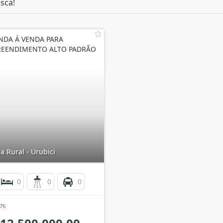
sca!
NDA Á VENDA PARA
EENDIMENTO ALTO PADRÃO
 Rural - Urubici
0
0
0
376