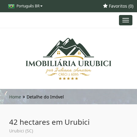
Favoritos (
0
)
Português BR
Toggl
navig
Home
Detalhe do Imóvel
42 hectares em Urubici
Urubici (SC)