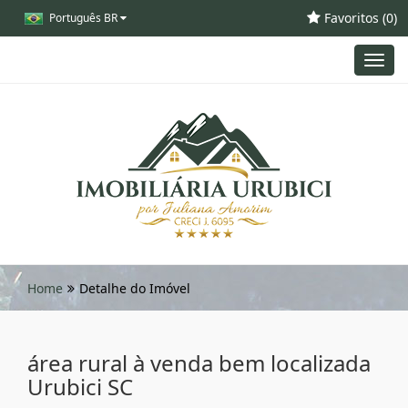
Favoritos (
0
)
Português BR
Toggl
navig
Home
Detalhe do Imóvel
área rural à venda bem localizada
Urubici SC