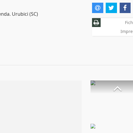
enda. Urubici (SC)
Fich
Impre