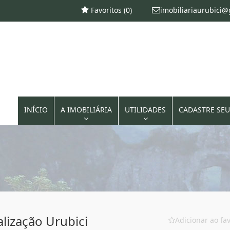
Favoritos (
0
)
imobiliariaurubici
INÍCIO
A IMOBILIÁRIA
UTILIDADES
CADASTRE SEU
lização Urubici
Adicionar ao fav