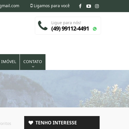
@gmail.com
Ligamos para você
Ligue para nós!
(49) 99112-4491
 IMÓVEL
CONTATO
TENHO INTERESSE
oritos