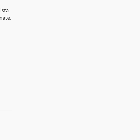
ista
mate.
a