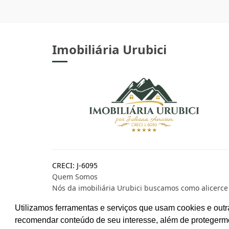
Imobiliária Urubici
CRECI: J-6095
Quem Somos
Nós da imobiliária Urubici buscamos como alicerce
busca constante pela eficiência operacional, e a
Utilizamos ferramentas e serviços que usam cookies e outr
excelência ao atendimento de nossos clientes.
recomendar conteúdo de seu interesse, além de protegerm
Prestamos uma assessoria imobiliária focada nas