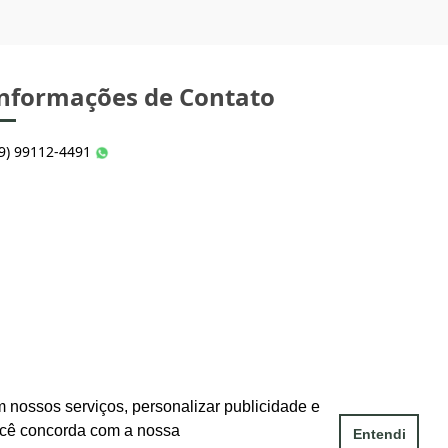
nformações de Contato
49) 99112-4491
 nossos serviços, personalizar publicidade e
ocê concorda com a nossa
Entendi