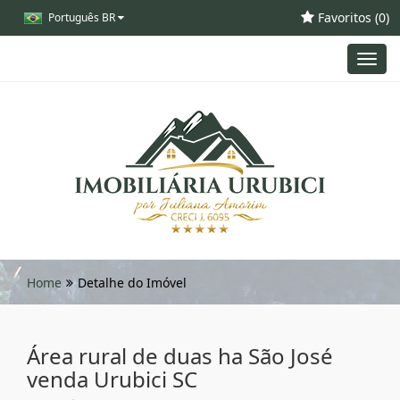
Favoritos (
0
)
Português BR
Toggl
navig
Home
Detalhe do Imóvel
Área rural de duas ha São José
venda Urubici SC