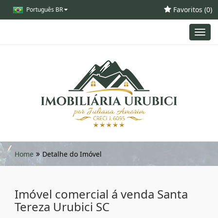
Favoritos (
0
)
Português BR
Toggl
navig
Home
Detalhe do Imóvel
Imóvel comercial á venda Santa
Tereza Urubici SC