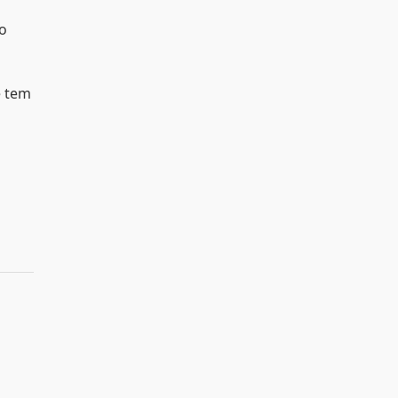
so
e tem