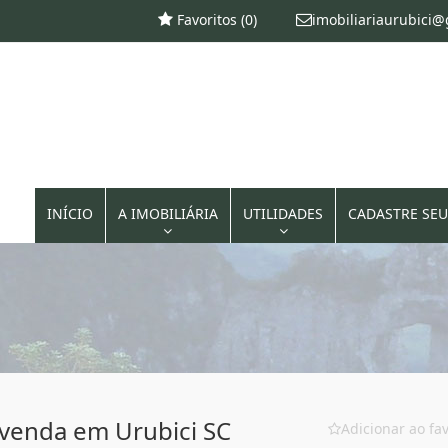
Favoritos (
0
)
imobiliariaurubici
INÍCIO
A IMOBILIÁRIA
UTILIDADES
CADASTRE SEU
 venda em Urubici SC
Adicionar ao fav