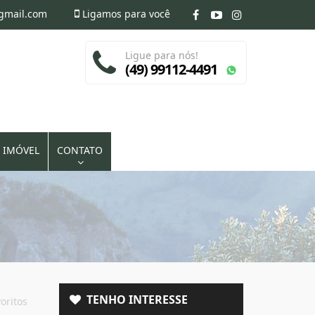
@gmail.com
Ligamos para você
Ligue para nós!
(49) 99112-4491
 IMÓVEL
CONTATO
TENHO INTERESSE
oritos