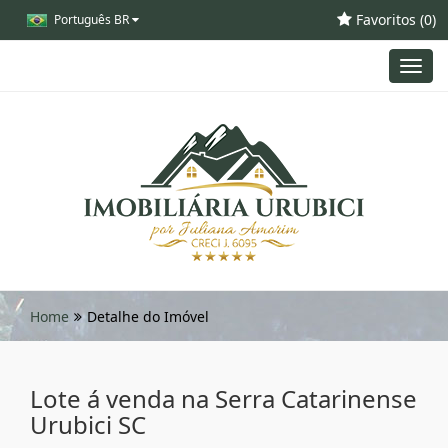
Favoritos (
0
)
Português BR
Toggl
navig
Home
Detalhe do Imóvel
Lote á venda na Serra Catarinense
Urubici SC