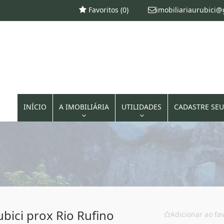
Favoritos (
0
)
imobiliariaurubici
INÍCIO
A IMOBILIÁRIA
UTILIDADES
CADASTRE SEU
bici prox Rio Rufino
Adicionar ao fav