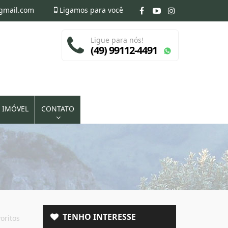
@gmail.com
Ligamos para você
Ligue para nós!
(49) 99112-4491
 IMÓVEL
CONTATO
TENHO INTERESSE
oritos