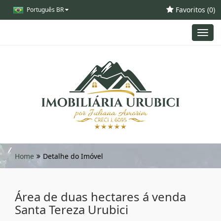
Favoritos (
0
)
Português BR
Toggl
navig
Home
Detalhe do Imóvel
Área de duas hectares á venda
Santa Tereza Urubici