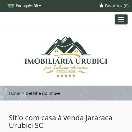
Favoritos (
0
)
Português BR
Toggl
navig
Home
Detalhe do Imóvel
Sitío com casa à venda Jararaca
Urubici SC