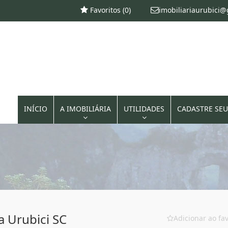
Favoritos (
0
)
imobiliariaurubici
INÍCIO
A IMOBILIÁRIA
UTILIDADES
CADASTRE SEU
a Urubici SC
Adicionar ao fav