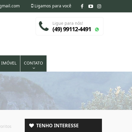
@gmail.com
Ligamos para você
Ligue para nós!
(49) 99112-4491
 IMÓVEL
CONTATO
TENHO INTERESSE
oritos