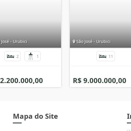
José - Urubici
São José - Urubici
2
1
11
 2.200.000,00
R$ 9.000.000,00
Mapa do Site
I