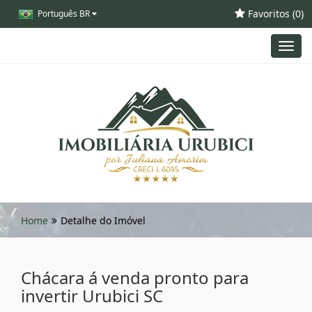
Favoritos (
0
)
Português BR
Toggl
navig
Home
Detalhe do Imóvel
Chácara á venda pronto para
invertir Urubici SC