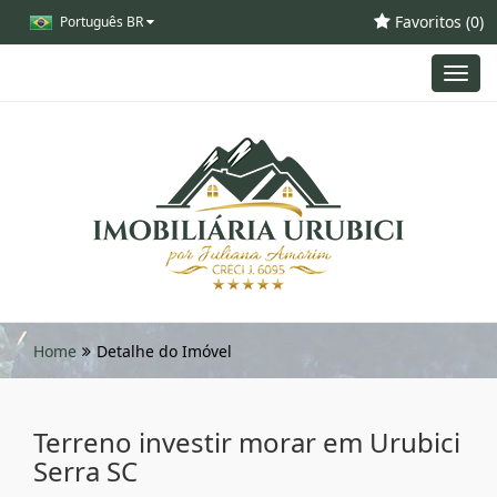
Favoritos (
0
)
Português BR
Toggl
navig
Home
Detalhe do Imóvel
Terreno investir morar em Urubici
Serra SC