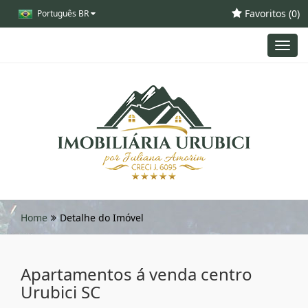
Favoritos (
0
)
Português BR
Toggl
navig
Home
Detalhe do Imóvel
Apartamentos á venda centro
Urubici SC