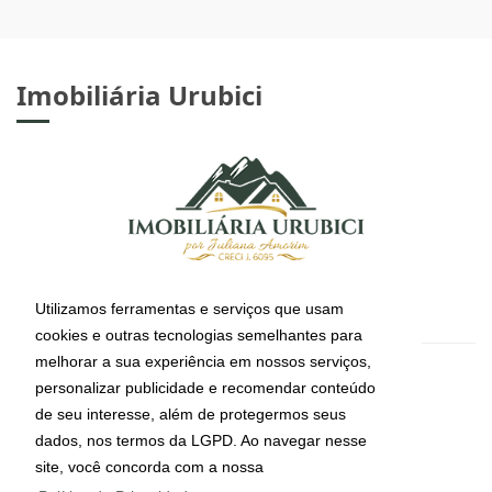
Imobiliária Urubici
Utilizamos ferramentas e serviços que usam
cookies e outras tecnologias semelhantes para
melhorar a sua experiência em nossos serviços,
CRECI: J-6095
personalizar publicidade e recomendar conteúdo
Informações de Contato
de seu interesse, além de protegermos seus
dados, nos termos da LGPD. Ao navegar nesse
site, você concorda com a nossa
(49) 99112-4491