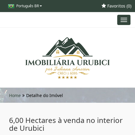
Favoritos (
0
)
Português BR
Toggl
navig
Home
Detalhe do Imóvel
6,00 Hectares à venda no interior
de Urubici