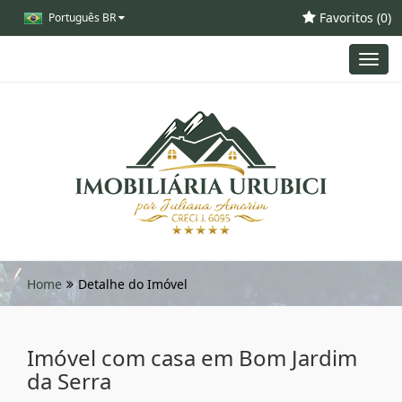
Favoritos (
0
)
Português BR
Toggl
navig
Home
Detalhe do Imóvel
Imóvel com casa em Bom Jardim
da Serra