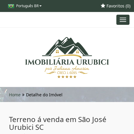
Favoritos (
0
)
Português BR
Toggl
navig
Home
Detalhe do Imóvel
Terreno á venda em São José
Urubici SC