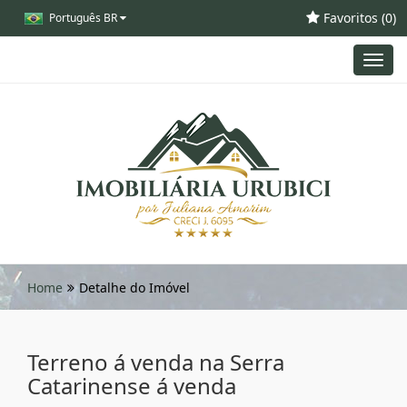
Favoritos (
0
)
Português BR
Toggl
navig
Home
Detalhe do Imóvel
Terreno á venda na Serra
Catarinense á venda