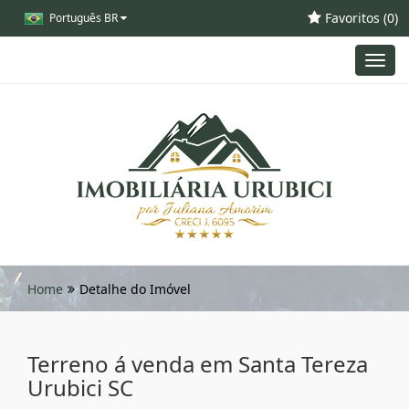
Favoritos (
0
)
Português BR
Toggl
navig
Home
Detalhe do Imóvel
Terreno á venda em Santa Tereza
Urubici SC