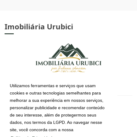
Imobiliária Urubici
Utilizamos ferramentas e serviços que usam
cookies e outras tecnologias semelhantes para
melhorar a sua experiência em nossos serviços,
CRECI: J-6095
personalizar publicidade e recomendar conteúdo
Informações de Contato
de seu interesse, além de protegermos seus
dados, nos termos da LGPD. Ao navegar nesse
site, você concorda com a nossa
(49) 99112-4491