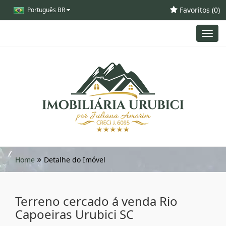
Favoritos (
0
)
Português BR
Toggl
navig
Home
Detalhe do Imóvel
Terreno cercado á venda Rio
Capoeiras Urubici SC