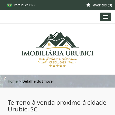
Favoritos (
0
)
Português BR
Toggl
navig
Home
Detalhe do Imóvel
Terreno à venda proximo á cidade
Urubici SC