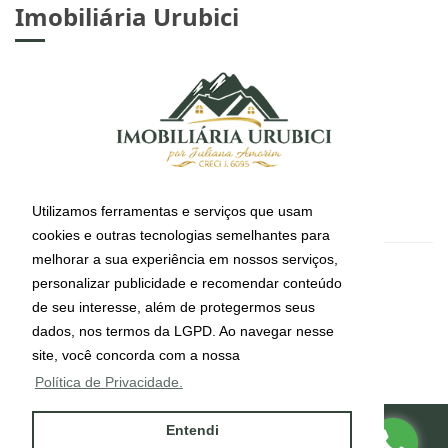
Imobiliária Urubici
Utilizamos ferramentas e serviços que usam
cookies e outras tecnologias semelhantes para
melhorar a sua experiência em nossos serviços,
CRECI: J-6095
personalizar publicidade e recomendar conteúdo
Informações de Contato
de seu interesse, além de protegermos seus
dados, nos termos da LGPD. Ao navegar nesse
site, você concorda com a nossa
(49) 99112-4491
Política de Privacidade.
Entendi
Site desenvolvido por
ImóvelOffice
© - Todos os direitos reservados