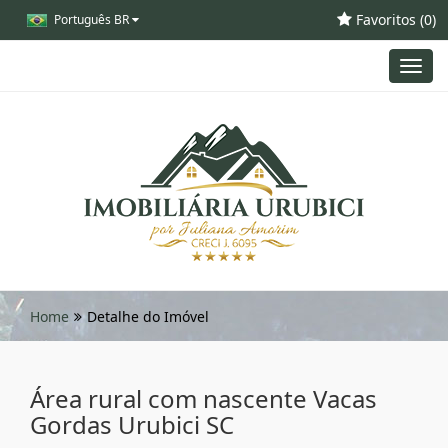
Favoritos (
0
)
Português BR
Toggl
navig
Home
Detalhe do Imóvel
Área rural com nascente Vacas
Gordas Urubici SC