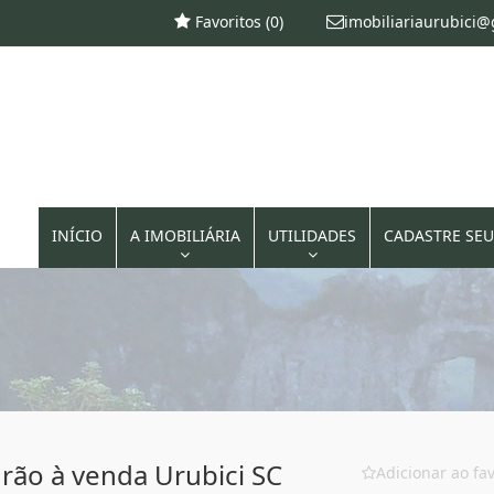
Favoritos (
0
)
imobiliariaurubici
INÍCIO
A IMOBILIÁRIA
UTILIDADES
CADASTRE SEU
rão à venda Urubici SC
Adicionar ao fav