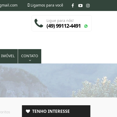
@gmail.com
Ligamos para você
Ligue para nós!
(49) 99112-4491
 IMÓVEL
CONTATO
TENHO INTERESSE
oritos