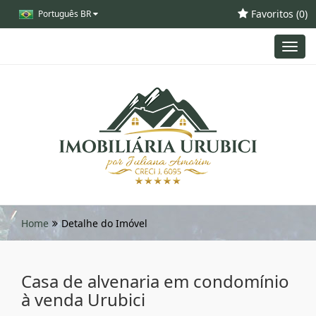
Favoritos (
0
)
Português BR
Toggl
navig
Home
Detalhe do Imóvel
Casa de alvenaria em condomínio
à venda Urubici