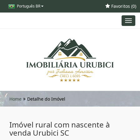
Favoritos (
0
)
Português BR
Toggl
navig
Home
Detalhe do Imóvel
Imóvel rural com nascente à
venda Urubici SC