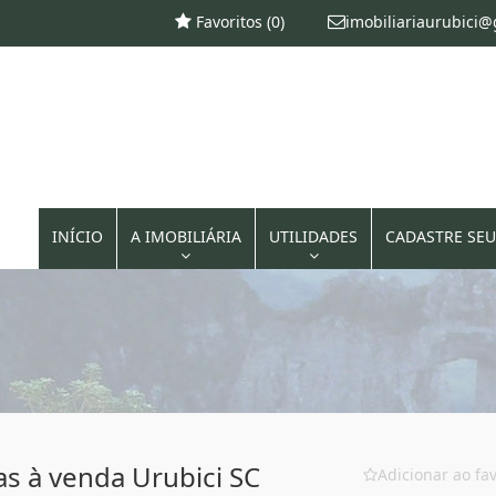
Favoritos (
0
)
imobiliariaurubici
INÍCIO
A IMOBILIÁRIA
UTILIDADES
CADASTRE SEU
s à venda Urubici SC
Adicionar ao fav