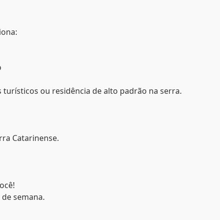
iona:
o
 turísticos ou residência de alto padrão na serra.
rra Catarinense.
ocê!
s de semana.