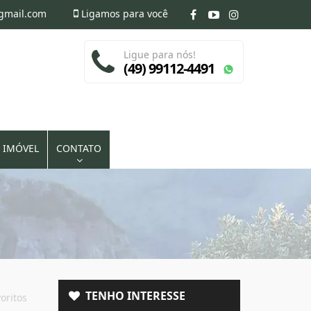
@gmail.com
Ligamos para você
Ligue para nós!
(49) 99112-4491
 IMÓVEL
CONTATO
TENHO INTERESSE
oritos