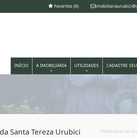
Favoritos (
0
)
imobiliariaurubici
INÍCIO
A IMOBILIÁRIA
UTILIDADES
CADASTRE SEU
da Santa Tereza Urubici
Adicionar ao fav