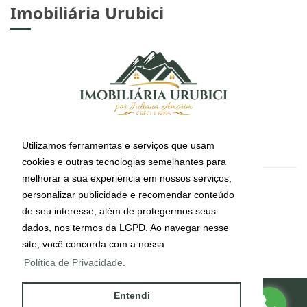
Imobiliária Urubici
Utilizamos ferramentas e serviços que usam
cookies e outras tecnologias semelhantes para
melhorar a sua experiência em nossos serviços,
CRECI: J-6095
personalizar publicidade e recomendar conteúdo
Informações de Contato
de seu interesse, além de protegermos seus
dados, nos termos da LGPD. Ao navegar nesse
site, você concorda com a nossa
(49) 99112-4491
Política de Privacidade.
Entendi
Site desenvolvido por
ImóvelOffice
© - Todos os direitos reservados