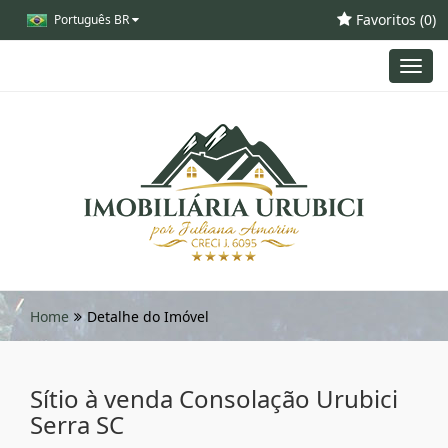
Favoritos (
0
)
Português BR
Toggl
navig
Home
Detalhe do Imóvel
Sítio à venda Consolação Urubici
Serra SC