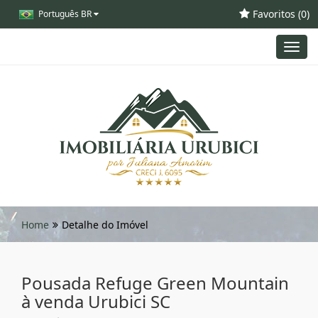
Favoritos (
0
)
Português BR
Toggl
navig
Home
Detalhe do Imóvel
Pousada Refuge Green Mountain
à venda Urubici SC