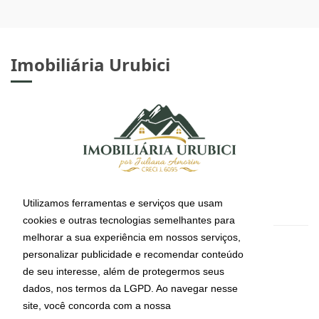
Imobiliária Urubici
Utilizamos ferramentas e serviços que usam
cookies e outras tecnologias semelhantes para
melhorar a sua experiência em nossos serviços,
CRECI: J-6095
personalizar publicidade e recomendar conteúdo
Informações de Contato
de seu interesse, além de protegermos seus
dados, nos termos da LGPD. Ao navegar nesse
site, você concorda com a nossa
(49) 99112-4491