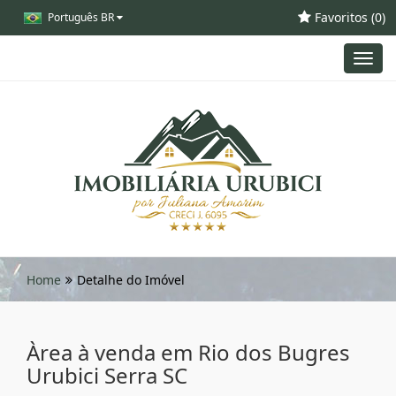
Favoritos (
0
)
Português BR
Toggl
navig
Home
Detalhe do Imóvel
Àrea à venda em Rio dos Bugres
Urubici Serra SC