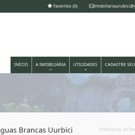
Favoritos (
0
)
imobiliariaurubici
INÍCIO
A IMOBILIÁRIA
UTILIDADES
CADASTRE SEU
guas Brancas Uurbici
Adicionar ao fav