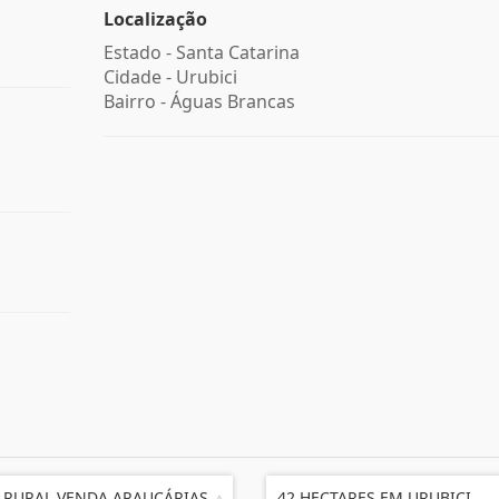
Localização
Estado -
Santa Catarina
Cidade -
Urubici
Bairro -
Águas Brancas
 RURAL VENDA ARAUCÁRIAS
42 HECTARES EM URUBICI