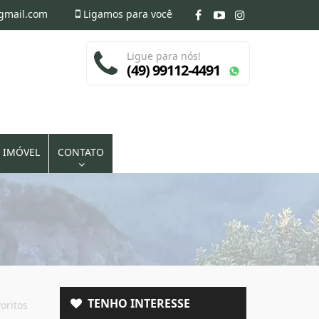
@gmail.com
Ligamos para você
Ligue para nós!
(49) 99112-4491
 IMÓVEL
CONTATO
TENHO INTERESSE
oritos