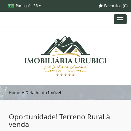
Favoritos (
0
)
Português BR
Toggl
navig
Home
Detalhe do Imóvel
Oportunidade! Terreno Rural à
venda