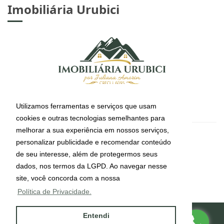
Imobiliária Urubici
Utilizamos ferramentas e serviços que usam
cookies e outras tecnologias semelhantes para
melhorar a sua experiência em nossos serviços,
CRECI: J-6095
personalizar publicidade e recomendar conteúdo
Informações de Contato
de seu interesse, além de protegermos seus
dados, nos termos da LGPD. Ao navegar nesse
site, você concorda com a nossa
(49) 99112-4491
Política de Privacidade.
Entendi
Site desenvolvido por
ImóvelOffice
© - Todos os direitos reservados