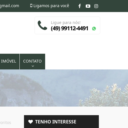
@gmail.com
Ligamos para você
Ligue para nós!
(49) 99112-4491
 IMÓVEL
CONTATO
TENHO INTERESSE
oritos