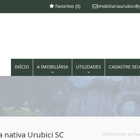
Favoritos (
0
)
imobiliariaurubici
INÍCIO
A IMOBILIÁRIA
UTILIDADES
CADASTRE SEU
 nativa Urubici SC
Adicionar ao fav