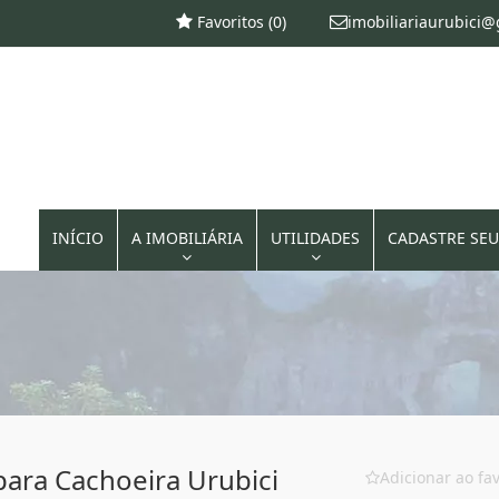
Favoritos (
0
)
imobiliariaurubici
INÍCIO
A IMOBILIÁRIA
UTILIDADES
CADASTRE SEU
para Cachoeira Urubici
Adicionar ao fav