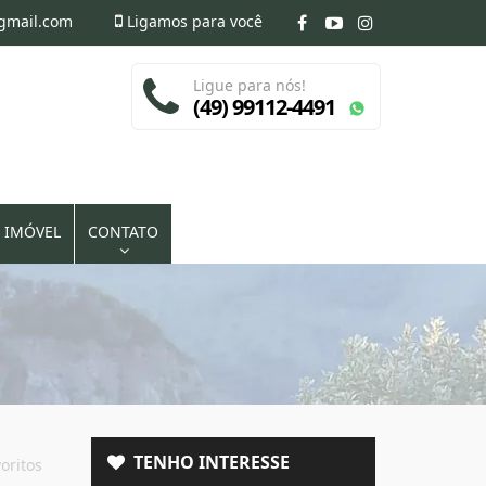
@gmail.com
Ligamos para você
Ligue para nós!
(49) 99112-4491
 IMÓVEL
CONTATO
TENHO INTERESSE
oritos