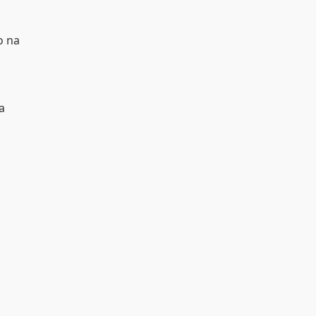
o na
a