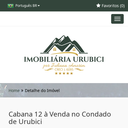
Favoritos (
0
)
Português BR
Toggl
navig
Home
Detalhe do Imóvel
Cabana 12 à Venda no Condado
de Urubici