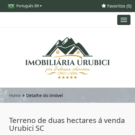
Favoritos (
0
)
Português BR
Toggl
navig
Home
Detalhe do Imóvel
Terreno de duas hectares á venda
Urubici SC