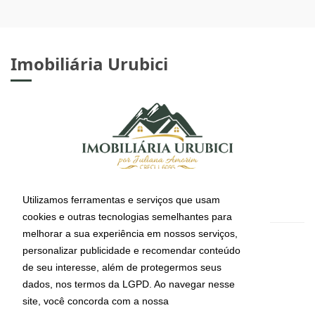
Imobiliária Urubici
Utilizamos ferramentas e serviços que usam
cookies e outras tecnologias semelhantes para
melhorar a sua experiência em nossos serviços,
CRECI: J-6095
personalizar publicidade e recomendar conteúdo
Informações de Contato
de seu interesse, além de protegermos seus
dados, nos termos da LGPD. Ao navegar nesse
site, você concorda com a nossa
(49) 99112-4491