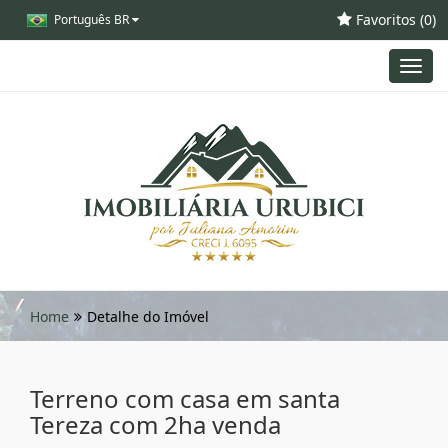
Favoritos (
0
)
Português BR
Toggl
navig
Home
Detalhe do Imóvel
Terreno com casa em santa
Tereza com 2ha venda