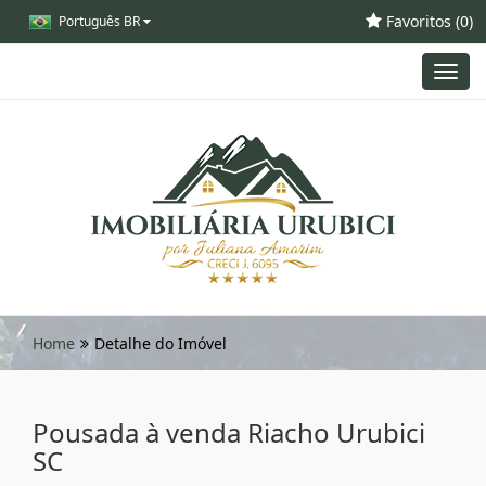
Favoritos (
0
)
Português BR
Toggl
navig
Home
Detalhe do Imóvel
Pousada à venda Riacho Urubici
SC