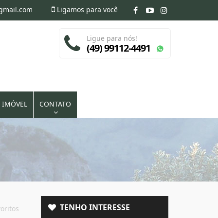
@gmail.com
Ligamos para você
Ligue para nós!
(49) 99112-4491
 IMÓVEL
CONTATO
TENHO INTERESSE
oritos