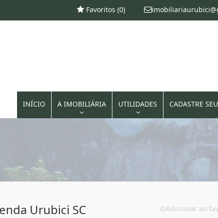
Favoritos (
0
)
imobiliariaurubici
INÍCIO
A IMOBILIÁRIA
UTILIDADES
CADASTRE SEU
venda Urubici SC
Adicionar ao fav