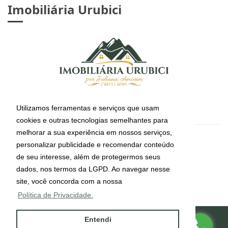
Imobiliária Urubici
Utilizamos ferramentas e serviços que usam
cookies e outras tecnologias semelhantes para
melhorar a sua experiência em nossos serviços,
CRECI: J-6095
personalizar publicidade e recomendar conteúdo
Informações de Contato
de seu interesse, além de protegermos seus
dados, nos termos da LGPD. Ao navegar nesse
site, você concorda com a nossa
(49) 99112-4491
Política de Privacidade.
Entendi
Site desenvolvido por
ImóvelOffice
© - Todos os direitos reservados