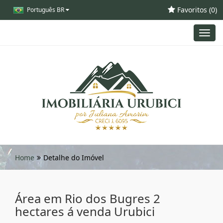
Favoritos (
0
)
Português BR
Toggl
navig
Home
Detalhe do Imóvel
Área em Rio dos Bugres 2
hectares á venda Urubici