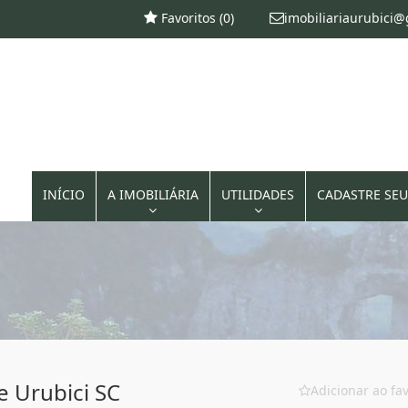
Favoritos (
0
)
imobiliariaurubici
INÍCIO
A IMOBILIÁRIA
UTILIDADES
CADASTRE SEU
e Urubici SC
Adicionar ao fav