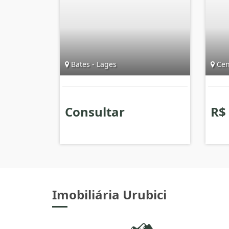
Bates - Lages
Cent
Consultar
R$
Imobiliária Urubici