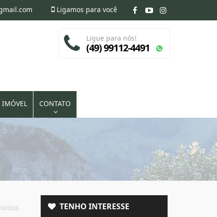
@gmail.com
Ligamos para você
Ligue para nós!
(49) 99112-4491
 IMÓVEL
CONTATO
TENHO INTERESSE
oritos